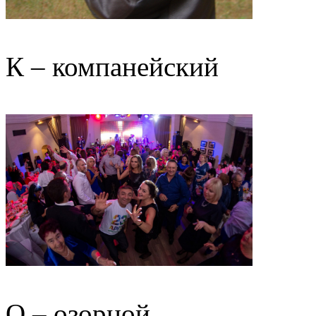
К – компанейский
О – озорной