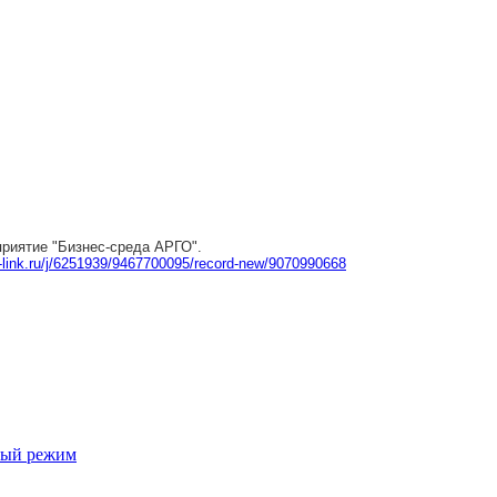
приятие "Бизнес-среда АРГО".
-link.ru/j/6251939/9467700095/record-new/9070990668
ный режим