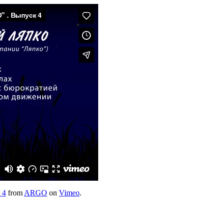
 4
from
ARGO
on
Vimeo
.